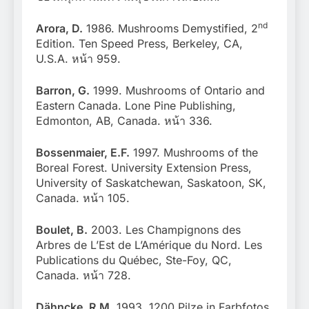
nd
Arora, D.
1986. Mushrooms Demystified, 2
Edition. Ten Speed Press, Berkeley, CA,
U.S.A. หน้า 959.
Barron, G.
1999. Mushrooms of Ontario and
Eastern Canada. Lone Pine Publishing,
Edmonton, AB, Canada. หน้า 336.
Bossenmaier, E.F.
1997. Mushrooms of the
Boreal Forest. University Extension Press,
University of Saskatchewan, Saskatoon, SK,
Canada. หน้า 105.
Boulet, B.
2003. Les Champignons des
Arbres de L’Est de L’Amérique du Nord. Les
Publications du Québec, Ste-Foy, QC,
Canada. หน้า 728.
Dähncke, R.M.
1993. 1200 Pilze in Farbfotos.