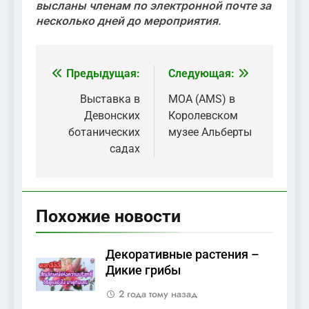
высланы членам по электронной почте за
несколько дней до мероприятия
.
Предыдущая:
Следующая:
Навигация
по
Выставка в
МОА (AMS) в
Девонских
Королевском
записям
ботанических
музее Альберты
садах
Похожие новости
Декоративные растения –
Дикие грибы
2 года тому назад