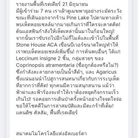
รายงานพื้นที่เรดเดียร์ 21 มิถุนายน
มีผู้เข้าร่วม 7 คน เราเฝ้าดูเมฆพายุอย่างระมัดระวัง
ขณะที่เดินออกจากร้าน Pine Lake ไปตามทางเท้า
พบเห็ดหอยเชลล์มากมายเกินกว่าที่ใครจะคาดคิด!
ต้นแอสพินกำลังให้เห็ดเหล่านั้นมาในก้อนใหญ่!
จากนั้นเราขับรถไปอีกไม่กี่ไมล์และเข้าไปในพื้นที่
Stone House ACA เขื่อนบีเวอร์ขนาดใหญ่ทำให้
เราพบเห็ดหอยเชลล์เพิ่มขึ้น! การค้นพบอื่นๆ ได้แก่
Leccinum insigne 2 ชิ้น, กลุ่มสวยๆ ของ
Coprinopsis atramentaria (ชื่อถูกต้องหรือไม่?)
ซึ่งกำลังละลายกลายเป็นน้ำสีดำ, และ Agaricus
ซึ่งแน่นอนนำไปสู่การสนทนาเกี่ยวกับการระบุเห็ด
ที่ยากกว่าที่คิด! ทุกคนมีความสนุกสนาน แม้ว่า
ฟ้าผ่าและฟ้าร้องจะทำให้เราต้องหยุดกิจกรรมเร็ว
เกินไป! รอคอยการเดินป่าครั้งหน้าอย่างใจจดใจจ่อ
ขอให้โชคดีในการล่าสมบัติและมีตะกร้าที่เต็ม!
แคนดิซ คัลลัม, พื้นที่เรดเดียร์
สมาคมไมโครโลยีแห่งอัลเบอร์ตา