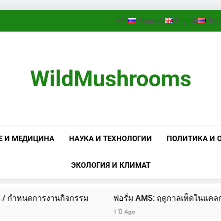
หลัก
Русский
English
ไทย
WildMushrooms
Е И МЕДИЦИНА
НАУКА И ТЕХНОЛОГИИ
ПОЛИТИКА И 
ЭКОЛОГИЯ И КЛИМАТ
 กำหนดการงานกิจกรรม
ฟอรั่ม AMS: ฤดูกาลเห็ดในแคลการีเริ
1 ปี Ago