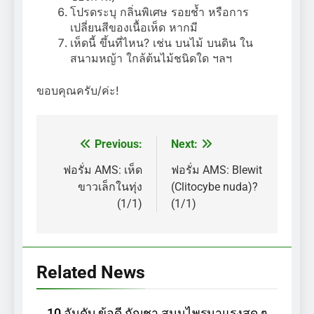
โปรดระบุ กลิ่นพิเศษ รอยช้ำ หรือการ
เปลี่ยนสีของเนื้อเห็ด หากมี
เห็ดนี้ ขึ้นที่ไหน? เช่น บนไม้ บนดิน ใน
สนามหญ้า ใกล้ต้นไม้ชนิดใด ฯลฯ
ขอบคุณครับ/ค่ะ!
Previous:
Next:
แนะแนว
เรื่อง
ฟอรั่ม AMS: เห็ด
ฟอรั่ม AMS: Blewit
ขาวเล็กในทุ่ง
(Clitocybe nuda)?
(1/1)
(1/1)
Related News
10 อันดับ ข้อดี กัญชา สมุนไพรมาแรงสุด ๆ