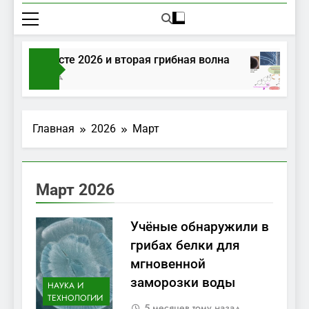
ибы в августе 2026 и вторая грибная волна
ня Тому Назад
Главная
2026
Март
Март 2026
Учёные обнаружили в
грибах белки для
мгновенной
заморозки воды
НАУКА И
ТЕХНОЛОГИИ
5 месяцев тому назад