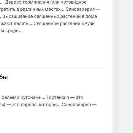
о… Дерево терминалия (или «уховидное
стретить в различных местах… Сансевиерия —
… Выращивание священных растений в доме
должают делать… Священное растение «Руай
ным среди…
ибы
и белыми бутонами… Гортензия — это
ль) — это дерево, которое… Сансевиерия —