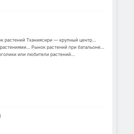
ок растений Тханиясири — крупный центр…
 растениями… Рынок растений при батальоне…
оголики или любители растений…
ы