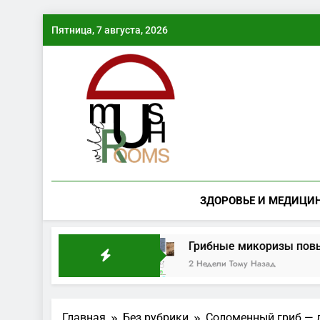
Перейти
Пятница, 7 августа, 2026
к
содержимому
ЗДОРОВЬЕ И МЕДИЦИ
лна
Грибные микоризы повышают засухоус
2 Недели Тому Назад
Главная
Без рубрики
Соломенный гриб — л