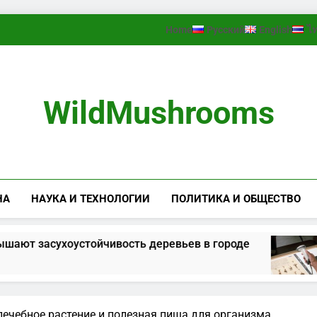
Home
Русский
English
ไ
WildMushrooms
НА
НАУКА И ТЕХНОЛОГИИ
ПОЛИТИКА И ОБЩЕСТВО
тойчивость деревьев в городе
Kew оцифро
2 Недели Тому
ечебное растение и полезная пища для организма