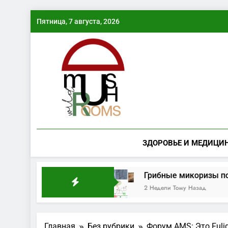
Перейти
Пятница, 7 августа, 2026
к
содержимому
ЗДОРОВЬЕ И МЕДИЦИ
рая грибная волна
Грибные микоризы повыш
2 Недели Тому Назад
Главная
Без рубрики
Форум AMS: Это Fulig