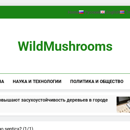
Home
Русский
English
ไ
WildMushrooms
НА
НАУКА И ТЕХНОЛОГИИ
ПОЛИТИКА И ОБЩЕСТВО
ают засухоустойчивость деревьев в городе
o septica? (1/1)