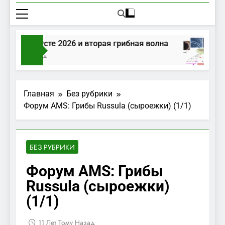
ибы в августе 2026 и вторая грибная волна
Дня Тому Назад
Главная
Без рубрики
Форум AMS: Грибы Russula (сыроежки) (1/1)
БЕЗ РУБРИКИ
Форум AMS: Грибы
Russula (сыроежки)
(1/1)
11 Лет Тому Назад