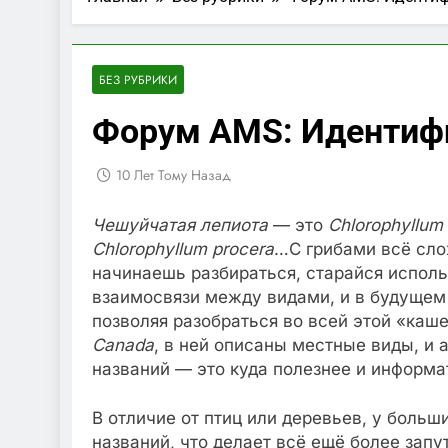
БЕЗ РУБРИКИ
Форум AMS: Идентифи
10 Лет Тому Назад
Чешуйчатая лепиота
— это
Chlorophyllum
Chlorophyllum procera
…С грибами всё слож
начинаешь разбираться, старайся исполь
взаимосвязи между видами, и в будущем
позволяя разобраться во всей этой «каш
Canada
, в ней описаны местные виды, и 
названий — это куда полезнее и информа
В отличие от птиц или деревьев, у боль
названий, что делает всё ещё более зап