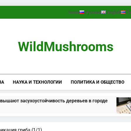
Home
Русский
English
ไ
WildMushrooms
НА
НАУКА И ТЕХНОЛОГИИ
ПОЛИТИКА И ОБЩЕСТВО
ют засухоустойчивость деревьев в городе
икация гриба (1/1)