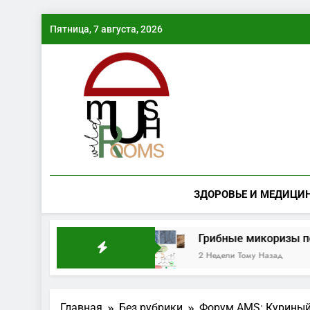
Перейти
Пятница, 7 августа, 2026
к
содержимому
ЗДОРОВЬЕ И МЕДИЦИ
рая грибная волна
Грибные микоризы повыш
2 Недели Тому Назад
Главная
Без рубрики
Форум AMS: Куриный 