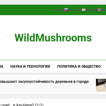
Home
Русский
English
ไ
WildMushrooms
НА
НАУКА И ТЕХНОЛОГИИ
ПОЛИТИКА И ОБЩЕСТВО
ают засухоустойчивость деревьев в городе
гриб… в Альберте? (1/1)