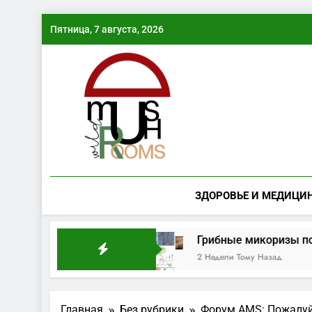
Перейти
Пятница, 7 августа, 2026
к
содержимому
ЗДОРОВЬЕ И МЕДИЦИ
рая грибная волна
Грибные микоризы повыш
2 Недели Тому Назад
Главная
Без рубрики
Форум AMS: Пожалуйс