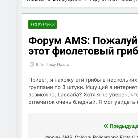
БЕЗ РУБРИКИ
Форум AMS: Пожалуйс
этот фиолетовый гриб
8 Лет Тому Назад
Привет, я нахожу эти грибы в нескольких
группами по 3 штуки. Ищущий в интернет
возможно, Laccaria? Хотя я не уверен, ч
отпечаток очень бледный. Я мог увидеть 
Предыдуща
Навигация
Форум AMS: Calgary Policeman’s Flats (1