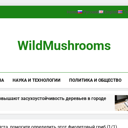
Home
Русский
English
ไ
WildMushrooms
НА
НАУКА И ТЕХНОЛОГИИ
ПОЛИТИКА И ОБЩЕСТВО
ают засухоустойчивость деревьев в городе
та, помогите определить этот фиолетовый гриб (1/1)