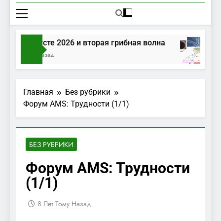
ибы в августе 2026 и вторая грибная волна
 Часов Тому Назад
Главная
Без рубрики
Форум AMS: Трудности (1/1)
БЕЗ РУБРИКИ
Форум AMS: Трудности
(1/1)
8 Лет Тому Назад