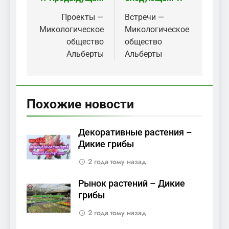
Навигация
по
Проекты —
Встречи —
Микологическое
Микологическое
записям
общество
общество
Альберты
Альберты
Похожие новости
Декоративные растения –
Дикие грибы
2 года тому назад
Рынок растений – Дикие
грибы
2 года тому назад