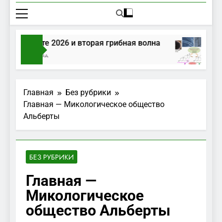
ы в августе 2026 и вторая грибная волна
Г
сов Тому Назад
2
Главная
Без рубрики
Главная — Микологическое общество
Альберты
БЕЗ РУБРИКИ
Главная —
Микологическое
общество Альберты