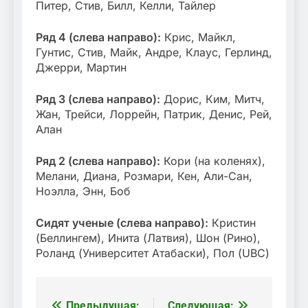
Питер, Стив, Билл, Келли, Тайлер
Ряд 4 (слева направо):
Крис, Майкл,
Гунтис, Стив, Майк, Андре, Клаус, Герлинд,
Джерри, Мартин
Ряд 3 (слева направо):
Дорис, Ким, Митч,
Жан, Трейси, Лоррейн, Патрик, Денис, Рей,
Алан
Ряд 2 (слева направо):
Кори (на коленях),
Мелани, Диана, Розмари, Кен, Али-Сан,
Ноэлла, Энн, Боб
Сидят ученые (слева направо):
Кристин
(Беллингем), Инита (Латвия), Шон (Рино),
Роланд (Университет Атабаски), Пол (UBC)
Предыдущая:
Следующая: