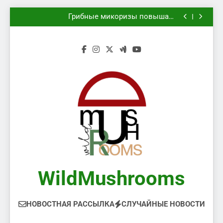
безопасном сборе
Грибы в августе 2026 и вторая грибная волна
Перейти
Грибные микоризы повышают
к
засухоустойчивость деревьев в городе
Kew оцифровал 7,4 миллиона образцов
растений и грибов
Какие грибы нельзя класть в корзину при
содержимому
безопасном сборе
Грибы в августе 2026 и вторая грибная волна
Грибные микоризы повышают
засухоустойчивость деревьев в городе
Kew оцифровал 7,4 миллиона образцов
растений и грибов
Какие грибы нельзя класть в корзину при
безопасном сборе
WildMushrooms
НОВОСТНАЯ РАССЫЛКА
СЛУЧАЙНЫЕ НОВОСТИ