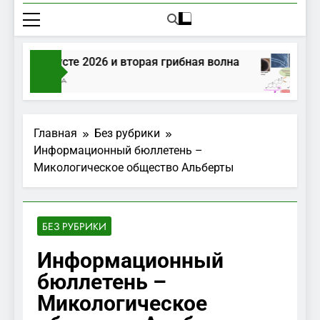
ибы в августе 2026 и вторая грибная волна
Дня Тому Назад
Главная
Без рубрики
Информационный бюллетень –
Микологическое общество Альберты
БЕЗ РУБРИКИ
Информационный
бюллетень –
Микологическое