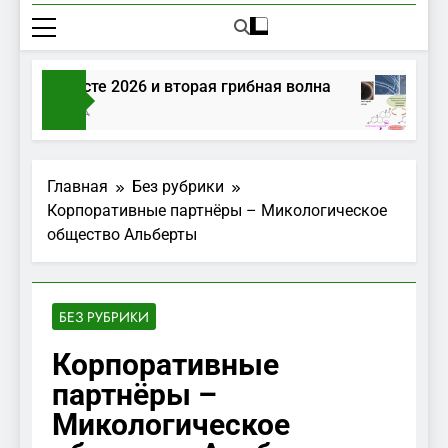
ибы в августе 2026 и вторая грибная волна
ня Тому Назад
Главная
Без рубрики
Корпоративные партнёры – Микологическое
общество Альберты
БЕЗ РУБРИКИ
Корпоративные
партнёры –
Микологическое