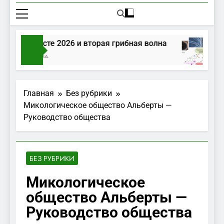
ибы в августе 2026 и вторая грибная волна
ень Тому Назад
Главная
Без рубрики
Микологическое общество Альберты —
Руководство общества
БЕЗ РУБРИКИ
Микологическое
общество Альберты —
Руководство общества