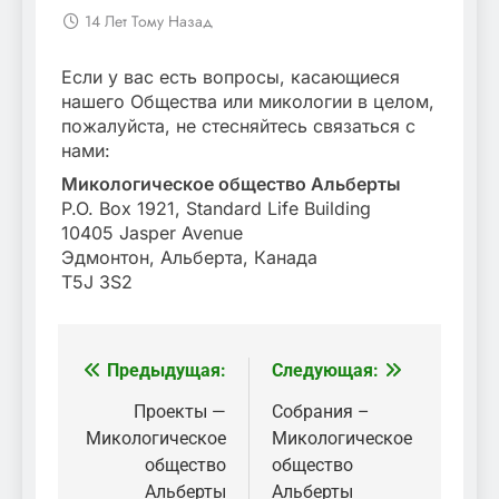
14 Лет Тому Назад
Если у вас есть вопросы, касающиеся
нашего Общества или микологии в целом,
пожалуйста, не стесняйтесь связаться с
нами:
Микологическое общество Альберты
P.O. Box 1921, Standard Life Building
10405 Jasper Avenue
Эдмонтон, Альберта, Канада
T5J 3S2
Предыдущая:
Следующая:
Навигация
по
Проекты —
Собрания –
Микологическое
Микологическое
записям
общество
общество
Альберты
Альберты