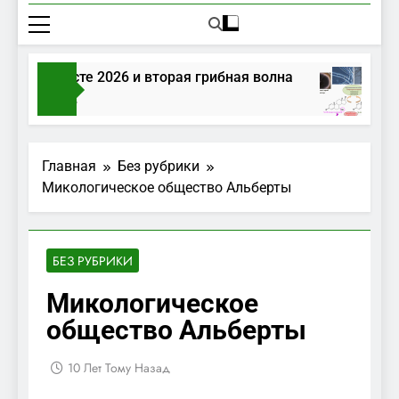
бы в августе 2026 и вторая грибная волна
Г
я Тому Назад
2
Главная
Без рубрики
Микологическое общество Альберты
БЕЗ РУБРИКИ
Микологическое
общество Альберты
10 Лет Тому Назад