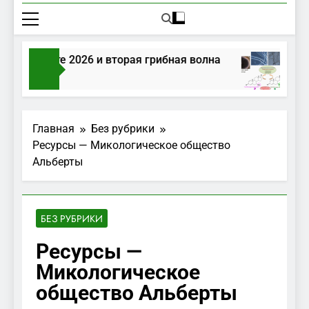
ы в августе 2026 и вторая грибная волна
Г
Тому Назад
2 
Главная
Без рубрики
Ресурсы — Микологическое общество
Альберты
БЕЗ РУБРИКИ
Ресурсы —
Микологическое
общество Альберты