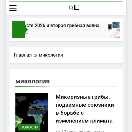
рибы в августе 2026 и вторая грибная волна
 Дня Тому Назад
Главная
микология
микология
Микоризные грибы:
подземные союзники
в борьбе с
изменением климата
НОВОСТИ
12 месяцев тому назад