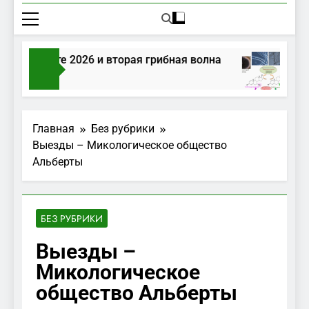
ы в августе 2026 и вторая грибная волна
Г
 Тому Назад
2 
Главная
Без рубрики
Выезды – Микологическое общество
Альберты
БЕЗ РУБРИКИ
Выезды –
Микологическое
общество Альберты