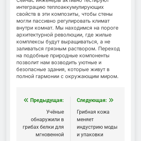
интеграцию теплоаккумулирующих
свойств в эти композиты, чтобы стены
могли пассивно регулировать климат
внутри комнат. Мы находимся на пороге
архитектурной революции, где жилые
комплексы будут выращиваться, а не
заливаться грязным раствором. Переход
на подобные природные компоненты
позволит нам возводить уютные и
безопасные здания, которые живут в
полной гармонии с окружающим миром.
Предыдущая:
Следующая:
Навигация
по
Учёные
Грибная кожа
обнаружили в
меняет
записям
грибах белки для
индустрию моды
мгновенной
и упаковки