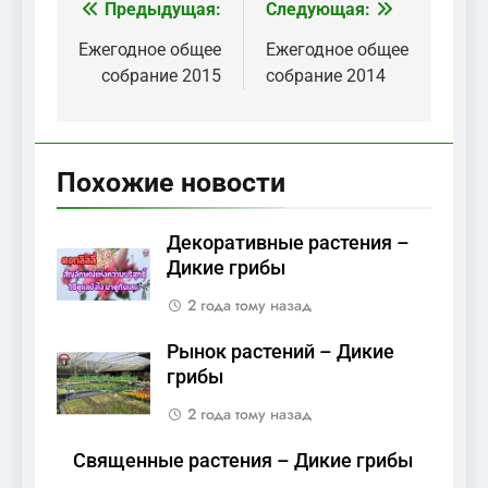
Предыдущая:
Следующая:
Навигация
по
Ежегодное общее
Ежегодное общее
собрание 2015
собрание 2014
записям
Похожие новости
Декоративные растения –
Дикие грибы
2 года тому назад
Рынок растений – Дикие
грибы
2 года тому назад
Священные растения – Дикие грибы