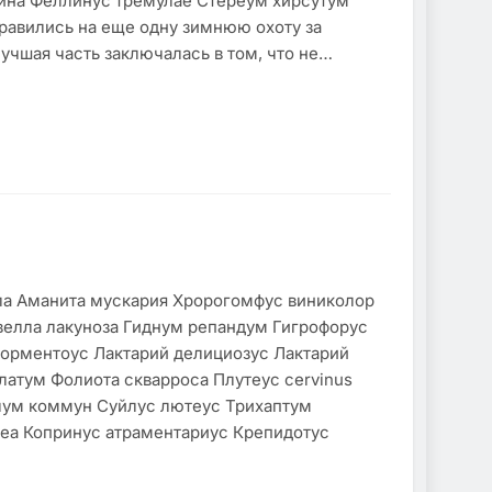
ина Феллинуc тремулае Стереум хирсутум
равились на еще одну зимнюю охоту за
учшая часть заключалась в том, что не…
ла Аманита мускария Хророгомфус виниколор
велла лакуноза Гиднум репандум Гигрофорус
торментоус Лактарий делициозус Лактарий
атум Фолиота скварроса Плутеус cervinus
лум коммун Суйлус лютеус Трихаптум
еа Копринус атраментариус Крепидотус