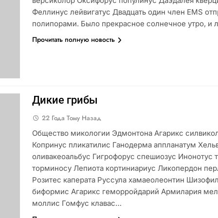
версиколор Оксифорус популинус Даэдалея кверц
Феллинуc лейвигатус Двадцать один член EMS отп
полипорами. Было прекрасное солнечное утро, и л
Прочитать полную новость
Дикие грибы
22 Года Тому Назад
Общество микологии Эдмонтона Агарикс силвико
Копринус пликатилис Ганодерма аппланатум Хель
оливакеоальбус Гигрофорус спешиозус Инонотус 
торминосу Лепиота кортиниариус Ликопердон перл
Розитес каперата Руссула хамаеолеонтин Шизофи
биформис Агарикс геморройдарий Армилария мел
моллис Гомфус клавас…