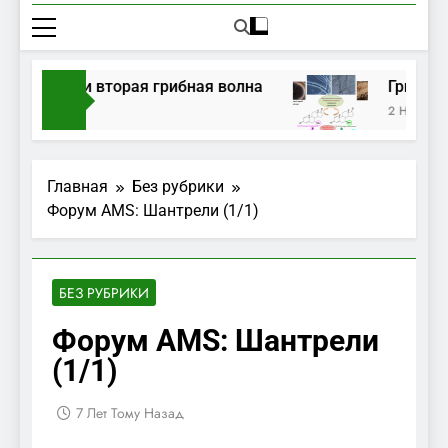
усте 2026 и вторая грибная волна
Грибные
ад
2 Недели Т
Главная
Без рубрики
Форум AMS: Шантрели (1/1)
БЕЗ РУБРИКИ
Форум AMS: Шантрели
(1/1)
7 Лет Тому Назад