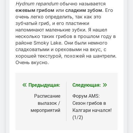
Hydnum repandum
обычно называется
ежевым грибом
или
сладким зубом
. Его
очень легко определить, так как это
зубчатый гриб, и его пластинки
напоминают маленькие зубки. Я нашел
несколько таких грибов в прошлом году в
районе Smoky Lake. Они были немного
сладковатыми и ореховыми на вкус, с
хорошей текстурой, похожей на шантрели.
Очень вкусно.
Предыдущая:
Следующая:
Навигация
по
Расписание
Форум AMS:
вылазок /
Сезон грибов в
записям
мероприятий
Калгари начался!
(1/2)