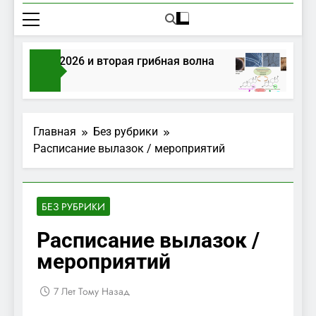
в августе 2026 и вторая грибная волна
Гри
му Назад
2 Нед
Главная
Без рубрики
Расписание вылазок / мероприятий
БЕЗ РУБРИКИ
Расписание вылазок /
мероприятий
7 Лет Тому Назад