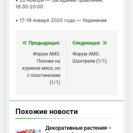
• 20 ноября — Заседание правления:
18:30-20:00
• 17-19 января 2020 года — Уединение
Предыдущая:
Следующая:
Навигация
по
Форум AMS:
Форум AMS:
Похоже на
Шантрели (1/1)
записям
куриное мясо, но
с пластинками
(1/1)
Похожие новости
Декоративные растения –