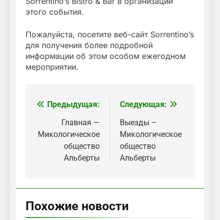
Sorrentino’s Bistro & Bar в организации
этого события.
Пожалуйста, посетите веб-сайт Sorrentino’s
для получения более подробной
информации об этом особом ежегодном
мероприятии.
Предыдущая:
Следующая:
Навигация
по
Главная —
Выезды –
Микологическое
Микологическое
записям
общество
общество
Альберты
Альберты
Похожие новости