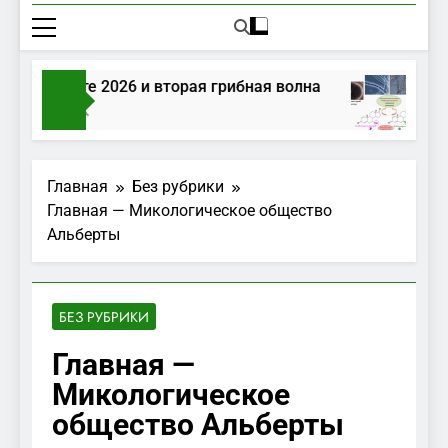
ы в августе 2026 и вторая грибная волна
Г
са Тому Назад
2
Главная
Без рубрики
Главная — Микологическое общество
Альберты
БЕЗ РУБРИКИ
Главная —
Микологическое
общество Альберты