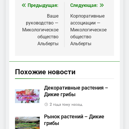
Предыдущая:
Следующая:
Навигация
по
Ваше
Корпоративные
руководство —
ассоциации —
записям
Микологическое
Микологическое
общество
общество
Альберты
Альберты
Похожие новости
Декоративные растения –
Дикие грибы
2 года тому назад
Рынок растений – Дикие
грибы