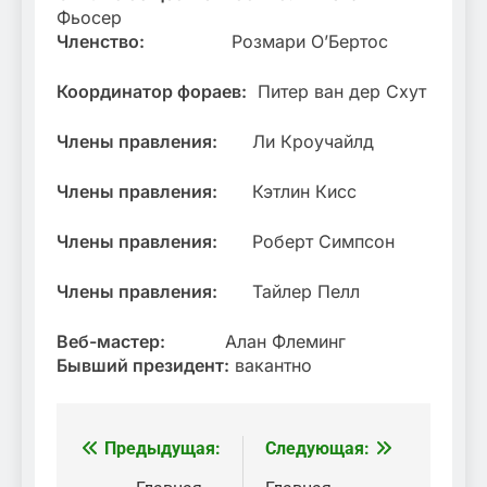
Фьосер
Членство:
Розмари О’Бертоc
Координатор фораев:
Питер ван дер Схут
Члены правления:
Ли Кроучайлд
Члены правления:
Кэтлин Кисс
Члены правления:
Роберт Симпсон
Члены правления:
Тайлер Пелл
Веб-мастер:
Алан Флеминг
Бывший президент:
вакантно
Предыдущая:
Следующая:
Навигация