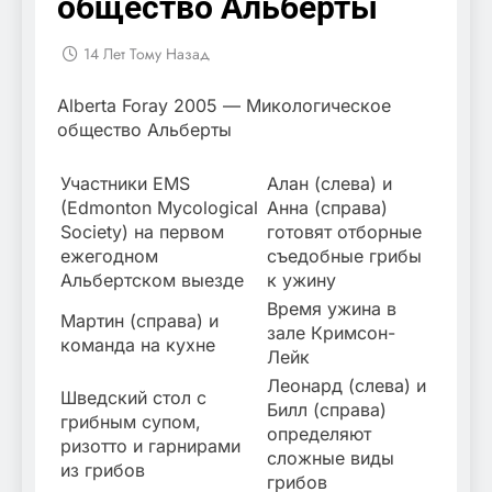
общество Альберты
14 Лет Тому Назад
Alberta Foray 2005 — Микологическое
общество Альберты
Участники EMS
Алан (слева) и
(Edmonton Mycological
Анна (справа)
Society) на первом
готовят отборные
ежегодном
съедобные грибы
Альбертском выезде
к ужину
Время ужина в
Мартин (справа) и
зале Кримсон-
команда на кухне
Лейк
Леонард (слева) и
Шведский стол с
Билл (справа)
грибным супом,
определяют
ризотто и гарнирами
сложные виды
из грибов
грибов