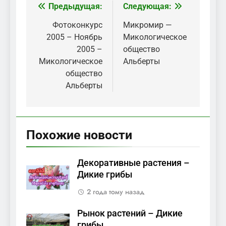
Предыдущая:
Следующая:
Навигация
по
Фотоконкурс
Микромир —
2005 – Ноябрь
Микологическое
записям
2005 –
общество
Микологическое
Альберты
общество
Альберты
Похожие новости
Декоративные растения –
Дикие грибы
2 года тому назад
Рынок растений – Дикие
грибы